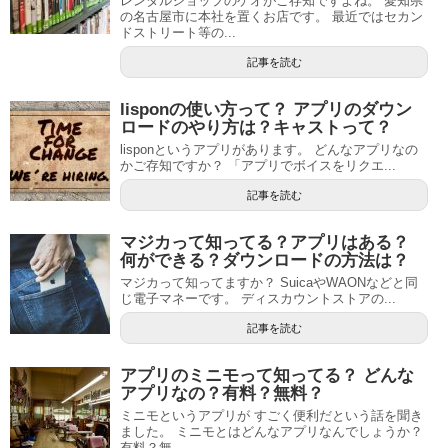
レンタルショップのゲオがご存知ですよね。 愛知県
の名古屋市に本社を置くお店です。 最近ではセカン
ドストリート等の...
記事を読む
lisponの使い方って？ アプリのダウン
ロードのやり方は？キャストって？
lisponというアプリがあります。 どんなアプリなの
かご存知ですか？ 「アプリでボイスをリクエ...
記事を読む
マジカって知ってる？アプリはある？
何ができる？ダウンロードの方法は？
マジカって知ってますか？ SuicaやWAONなどと同
じ電子マネーです。 ディスカウントストアの...
記事を読む
アプリのミニモって知ってる？ どんな
アプリなの？有料？無料？
ミニモというアプリが すごく便利だという話を聞き
ました。 ミニモとはどんなアプリなんでしょうか？
有料？無...