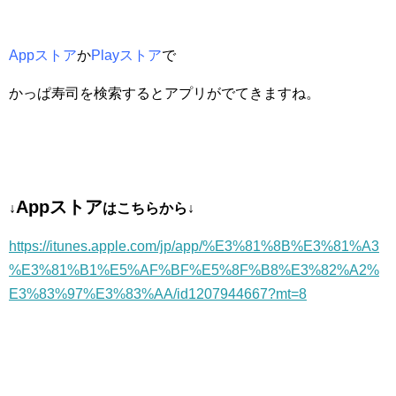
Appストア
か
Playストア
で
かっぱ寿司を検索するとアプリがでてきますね。
App
ストア
↓
はこちらから↓
https://itunes.apple.com/jp/app/%E3%81%8B%E3%81%A3
%E3%81%B1%E5%AF%BF%E5%8F%B8%E3%82%A2%
E3%83%97%E3%83%AA/id1207944667?mt=8